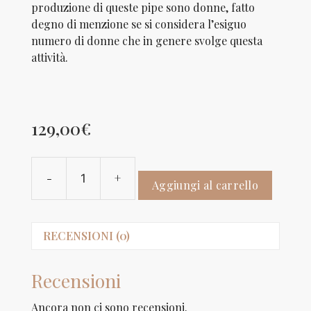
produzione di queste pipe sono donne, fatto
degno di menzio­ne se si considera l’esiguo
numero di donne che in genere svolge questa
attività.
129,00
€
-
+
ROYAL
Aggiungi al carrello
GUARD
15
(F)
RECENSIONI (0)
quantità
Recensioni
Ancora non ci sono recensioni.