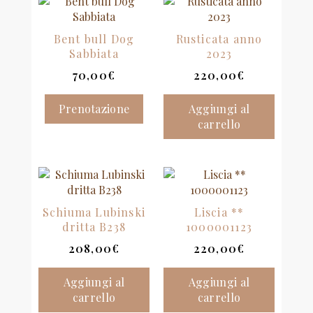
Bent bull Dog
Rusticata anno
Sabbiata
2023
70,00
€
220,00
€
Prenotazione
Aggiungi al
carrello
Schiuma Lubinski
Liscia **
dritta B238
1000001123
208,00
€
220,00
€
Aggiungi al
Aggiungi al
carrello
carrello