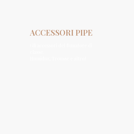
ACCESSORI PIPE
Gli accessori del fumatore di
classe.
Humidor, Trousse e altro!