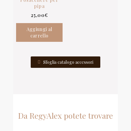
pipa
25,00
€
Aggiungi al
carrello
Sfoglia catalogo accessori
Da RegyAlex potete trovare