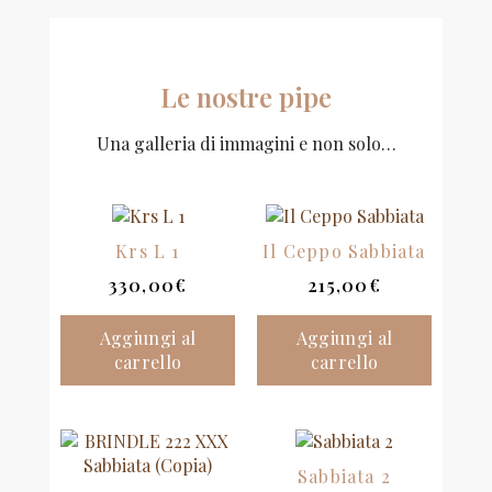
Le nostre pipe
Una galleria di immagini e non solo…
Krs L 1
Il Ceppo Sabbiata
330,00
€
215,00
€
Aggiungi al
Aggiungi al
carrello
carrello
Sabbiata 2