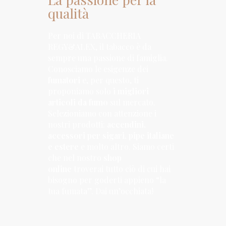
qualità
Per noi di TABACCHERIA
REGY&ALEX, il tabacco è da
sempre una passione di famiglia.
Conosciamo le esigenze dei
fumatori
e, per questo, ti
proponiamo solo
i migliori
articoli da fumo
sul mercato.
Selezioniamo con attenzione i
nostri prodotti:
accendini,
accessori per sigari, pipe italiane
e estere
e molto altro. Siamo certi
che nel nostro
shop
online
troverai tutto ciò di cui hai
bisogno per goderti appieno “la
tua fumata”. Dai un’occhiata!