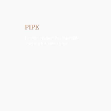
PIPE
Le migliori marche disponibili.
Trova la tua nuova pipa!