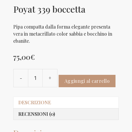
Poyat 339 boccetta
Pipa compatta dalla forma elegante presenta
vera in metacrillato color sabbia e bocchino in
ebanite.
75,00
€
-
+
Poyat
Aggiungi al carrello
339
boccetta
quantità
DESCRIZIONE
RECENSIONI (0)