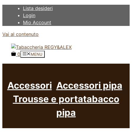
Lista desideri
Login
Mio Account
Vai al contenuto
0
MENU
Accessori
,
Accessori pipa
,
Trousse e portatabacco
pipa