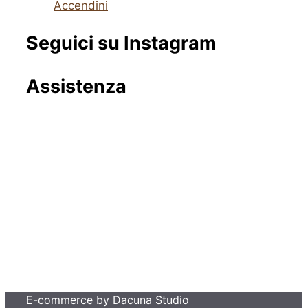
Accendini
Seguici su Instagram
Assistenza
Via Fornaci, 56, Brescia
Telefono: 030 358 2253
Mail: tabaccheria.reginalex@gmail.com
Da lunedì a venerdì dalle 9:00 alle 18:00 avrai
a tua completa disposizione un consulente
personale per offrirti assistenza e chiarimenti
E-commerce by Dacuna Studio