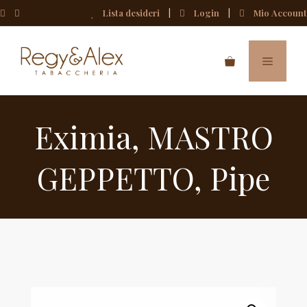
Lista desideri
Login
Mio Account
Vai
al
MENU
contenuto
Eximia
,
MASTRO
GEPPETTO
,
Pipe