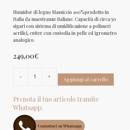
Humidor di legno Massiccio 100%prodotto in
Italia da maestranze italiane. Capacità di circa 50
sigari con sistema di umidificazione a polimeri
acrilici, cutter con custodia in pelle ed igrometro
analogico.
249,00
€
-
+
VENETIA
Aggiungi al carrello
LAB
DOGE
Prenota il tuo articolo tramite
quantità
Whatsapp.